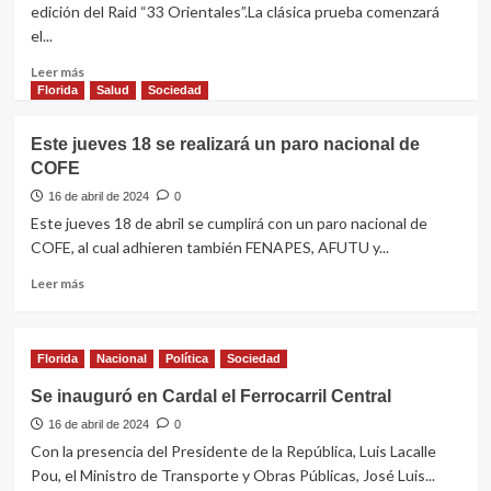
edición del Raid “33 Orientales”.La clásica prueba comenzará
en
el...
casa
de
Leer
Leer más
familia
más
Florida
Salud
Sociedad
Amaro
sobre
Borgarelli
Se
Este jueves 18 se realizará un paro nacional de
viene
COFE
la
70º
16 de abril de 2024
0
edición
Este jueves 18 de abril se cumplirá con un paro nacional de
del
COFE, al cual adhieren también FENAPES, AFUTU y...
Raid
“33
Leer
Leer más
Orientales”
más
del
sobre
Club
Este
Florida
Deportivo
Nacional
Política
Sociedad
jueves
Sarandí
18
Se inauguró en Cardal el Ferrocarril Central
se
16 de abril de 2024
realizará
0
un
Con la presencia del Presidente de la República, Luis Lacalle
paro
Pou, el Ministro de Transporte y Obras Públicas, José Luis...
nacional