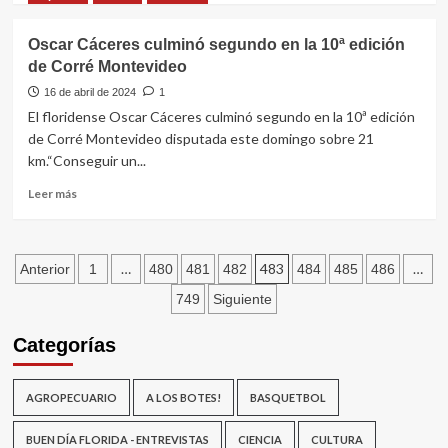
en
sobre
Goñi,
Amistosos
Oscar Cáceres culminó segundo en la 10ª edición
Maciel
preparativos
de Corré Montevideo
y
de
Pintado
cara
16 de abril de 2024
1
a
El floridense Oscar Cáceres culminó segundo en la 10ª edición
la
de Corré Montevideo disputada este domingo sobre 21
Copa
km.“Conseguir un...
Nacional
de
Leer
Leer más
Clubes
más
A
sobre
y
Oscar
Paginación
B
Cáceres
…
483
…
Anterior
1
480
481
482
484
485
486
culminó
de
749
Siguiente
segundo
en
entradas
Categorías
la
10ª
edición
AGROPECUARIO
A LOS BOTES!
BASQUETBOL
de
Corré
Montevideo
BUEN DÍA FLORIDA - ENTREVISTAS
CIENCIA
CULTURA