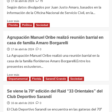
ubicada
17 de abril de 2024
79
en
Según datos divulgados por Juan Justo Amaro, basados en la
18
información de la Oficina Nacional de Servicio Civil, en la...
de
Julio
Leer
Leer más
entre
más
Florida
Política
Sociedad
Independencia
sobre
y
Entre
Agrupación Manuel Oribe realizó reunión barrial en
Gallinal
2019
casa de familia Amaro Borgarelli
y
2022
17 de abril de 2024
0
hubo
La Agrupación Manuel Oribe realizó una reunión barrial en la
575
casa de la familia floridense Amaro Borgarelli.Entre los
altas
presentes estuvieron...
en
la
Leer
Leer más
Intendencia,
más
Departamental
Florida
Sarandí Grande
Sociedad
300
sobre
fueron
Agrupación
Se viene la 70º edición del Raid “33 Orientales” del
de
Manuel
forma
Club Deportivo Sarandí
Oribe
directa
realizó
16 de abril de 2024
0
reunión
El Club Deportivo Sarandí se encuentra en las gateras del 70º
barrial