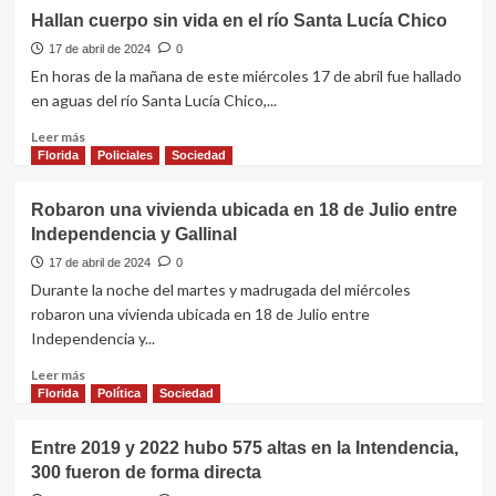
Hallan cuerpo sin vida en el río Santa Lucía Chico
17 de abril de 2024
0
En horas de la mañana de este miércoles 17 de abril fue hallado
en aguas del río Santa Lucía Chico,...
Leer
Leer más
más
Florida
Policiales
Sociedad
sobre
Hallan
Robaron una vivienda ubicada en 18 de Julio entre
cuerpo
Independencia y Gallinal
sin
vida
17 de abril de 2024
0
en
Durante la noche del martes y madrugada del miércoles
el
robaron una vivienda ubicada en 18 de Julio entre
río
Independencia y...
Santa
Lucía
Leer
Leer más
Chico
más
Florida
Política
Sociedad
sobre
Robaron
Entre 2019 y 2022 hubo 575 altas en la Intendencia,
una
300 fueron de forma directa
vivienda