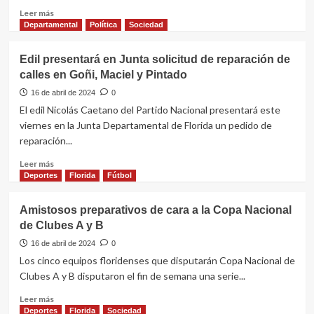
Leer
de
Leer más
más
COFE
Departamental
Política
Sociedad
sobre
Se
Edil presentará en Junta solicitud de reparación de
inauguró
calles en Goñi, Maciel y Pintado
en
Cardal
16 de abril de 2024
0
el
El edil Nicolás Caetano del Partido Nacional presentará este
Ferrocarril
viernes en la Junta Departamental de Florida un pedido de
Central
reparación...
Leer
Leer más
más
Deportes
Florida
Fútbol
sobre
Edil
Amistosos preparativos de cara a la Copa Nacional
presentará
de Clubes A y B
en
Junta
16 de abril de 2024
0
solicitud
Los cinco equipos floridenses que disputarán Copa Nacional de
de
Clubes A y B disputaron el fin de semana una serie...
reparación
de
Leer
Leer más
calles
más
Deportes
Florida
Sociedad