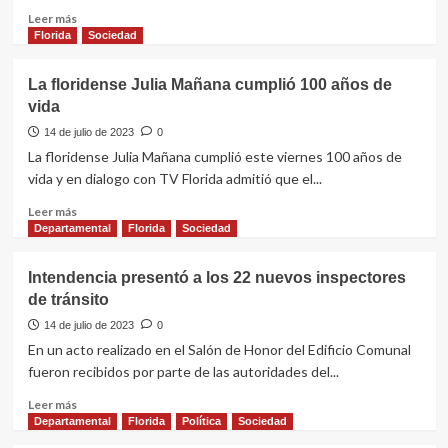
municipios
Leer
Leer más
“Al
más
Florida
Sociedad
final
sobre
se
Convocan
La floridense Julia Mañana cumplió 100 años de
trata
a
vida
de
un
poder”
taller
14 de julio de 2023
0
de
La floridense Julia Mañana cumplió este viernes 100 años de
Pericón
vida y en dialogo con TV Florida admitió que el...
para
celebraciones
Leer
Leer más
del
más
Departamental
Florida
Sociedad
mes
sobre
de
La
Intendencia presentó a los 22 nuevos inspectores
agosto
floridense
de tránsito
Julia
Mañana
14 de julio de 2023
0
cumplió
En un acto realizado en el Salón de Honor del Edificio Comunal
100
fueron recibidos por parte de las autoridades del...
años
de
Leer
Leer más
vida
más
Departamental
Florida
Política
Sociedad
sobre