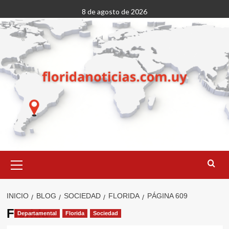
Saltar
8 de agosto de 2026
al
contenido
Menú
primario
INICIO
BLOG
SOCIEDAD
FLORIDA
PÁGINA 609
Florida
Departamental
Florida
Sociedad