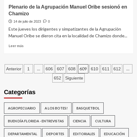
Intendencia
Plenario de la Agrupación Manuel Oribe sesionó en
presentó
Chamizo
a
los
14 de julio de 2023
0
22
Este jueves los dirigentes y simpatizantes de la Agrupación
nuevos
Manuel Oribe se dieron cita en la localidad de Chamizo donde...
inspectores
de
Leer
Leer más
tránsito
más
sobre
Plenario
Paginación
de
…
609
…
Anterior
1
606
607
608
610
611
612
la
de
652
Siguiente
Agrupación
Manuel
entradas
Categorías
Oribe
sesionó
en
AGROPECUARIO
A LOS BOTES!
BASQUETBOL
Chamizo
BUEN DÍA FLORIDA - ENTREVISTAS
CIENCIA
CULTURA
DEPARTAMENTAL
DEPORTES
EDITORIALES
EDUCACIÓN