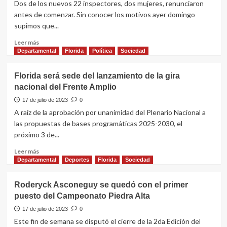
con
Dos de los nuevos 22 inspectores, dos mujeres, renunciaron
disponibilidad
antes de comenzar. Sin conocer los motivos ayer domingo
ante
supimos que...
una
nueva
Leer
Leer más
ola
más
Departamental
Florida
Política
Sociedad
de
sobre
frío
Dos
Florida será sede del lanzamiento de la gira
inspectoras
nacional del Frente Amplio
renunciaron
antes
17 de julio de 2023
0
de
A raíz de la aprobación por unanimidad del Plenario Nacional a
comenzar
las propuestas de bases programáticas 2025-2030, el
próximo 3 de...
Leer
Leer más
más
Departamental
Deportes
Florida
Sociedad
sobre
Florida
Roderyck Asconeguy se quedó con el primer
será
puesto del Campeonato Piedra Alta
sede
del
17 de julio de 2023
0
lanzamiento
Este fin de semana se disputó el cierre de la 2da Edición del
de