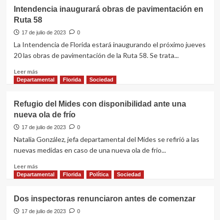
Intendencia inaugurará obras de pavimentación en
Ruta 58
17 de julio de 2023
0
La Intendencia de Florida estará inaugurando el próximo jueves
20 las obras de pavimentación de la Ruta 58. Se trata...
Leer
Leer más
más
Departamental
Florida
Sociedad
sobre
Intendencia
Refugio del Mides con disponibilidad ante una
inaugurará
nueva ola de frío
obras
de
17 de julio de 2023
0
pavimentación
Natalia González, jefa departamental del Mides se refirió a las
en
nuevas medidas en caso de una nueva ola de frio...
Ruta
58
Leer
Leer más
más
Departamental
Florida
Política
Sociedad
sobre
Refugio
Dos inspectoras renunciaron antes de comenzar
del
Mides
17 de julio de 2023
0