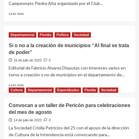
Campeonato Piedra Alta organizado por el Club...
la
gira
Leer
Leer más
nacional
más
del
sobre
Frente
Roderyck
Departamental
Amplio
Florida
Política
Sociedad
Asconeguy
se
Si o no a la creación de municipios “Al final se trata
quedó
de poder”
con
el
16 de julio de 2023
0
primer
Editorial de Fabricio Alvarez Disputas con intereses varios en
puesto
torno a creación o no de municipios en el departamento de...
del
Campeonato
Leer
Leer más
Piedra
más
Cultura
Departamental
Espectáculos
Florida
Sociedad
Alta
sobre
Si
Convocan a un taller de Pericón para celebraciones
o
del mes de agosto
no
a
14 de julio de 2023
0
la
La Sociedad Criolla Patricios del 25 con el apoyo de la dirección
creación
de Cultura de la Intendencia está convocando para...
de