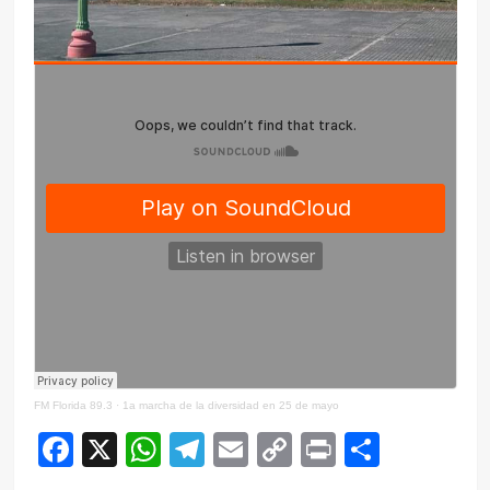
FM Florida 89.3
·
1a marcha de la diversidad en 25 de mayo
Facebook
X
WhatsApp
Telegram
Email
Copy
Print
Compar
Link