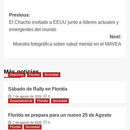
Navegación
Previous:
El Chacho invitado a EEUU junto a líderes actuales y
de
emergentes del mundo
entradas
Next:
Muestra fotográfica sobre salud mental en el MAVEA
Más noticias
Deportes
Florida
Sociedad
Sábado de Rally en Florida
7 de agosto de 2026
0
Departamental
Florida
Sociedad
Florida se prepara para un nuevo 25 de Agosto
7 de agosto de 2026
0
Florida
Sociedad