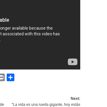
p
am
il
opy
Print
Compartir
ink
Next:
 de
“La vida es una rueda gigante, hoy estás