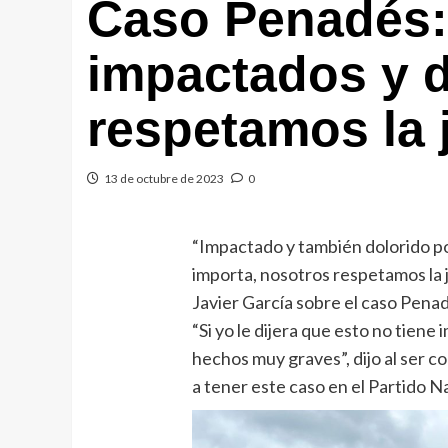
Caso Penadés:
impactados y d
respetamos la j
13 de octubre de 2023
0
“Impactado y también dolorido po
importa, nosotros respetamos la j
Javier García sobre el caso Pena
“Si yo le dijera que esto no tiene 
hechos muy graves”, dijo al ser c
a tener este caso en el Partido N