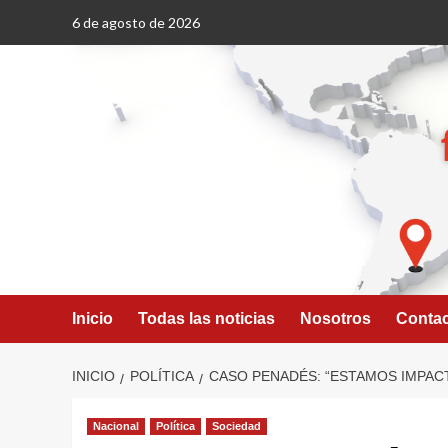
Saltar
6 de agosto de 2026
al
contenido
Inicio
Todas las noticias
Nosotros
Conta
INICIO
POLÍTICA
CASO PENADÉS: “ESTAMOS IMPAC
Nacional
Política
Sociedad