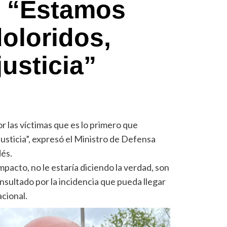
 “Estamos
oloridos,
usticia”
r las víctimas que es lo primero que
usticia”, expresó el Ministro de Defensa
dés.
impacto, no le estaría diciendo la verdad, son
onsultado por la incidencia que pueda llegar
acional.