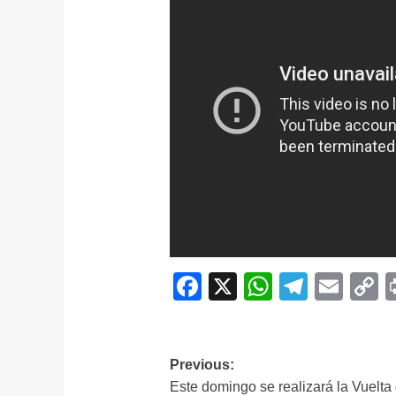
Facebook
X
WhatsAp
Telegr
Ema
C
L
Navegación
Previous:
Este domingo se realizará la Vuelta