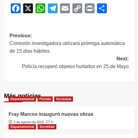
Facebook
X
WhatsApp
Telegram
Email
Copy
Print
Compar
Link
Navegación
Previous:
Comisión investigadora utilizará prórroga automática
de
de 15 días hábiles
entradas
Next:
Policía recuperó objetos hurtados en 25 de Mayo
Más noticias
Departamental
Florida
Sociedad
Fray Marcos inauguró nuevas obras
5 de agosto de 2026
0
Departamental
Sociedad