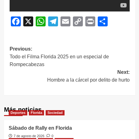
Facebook
X
WhatsApp
Telegram
Email
Copy
Print
Compar
Link
Navegación
Previous:
Todo el Filma Florida 2025 en un especial de
de
Rompecabezas
entradas
Next:
Hombre a la cárcel por delito de hurto
Más noticias
Deportes
Florida
Sociedad
Sábado de Rally en Florida
7 de agosto de 2026
0