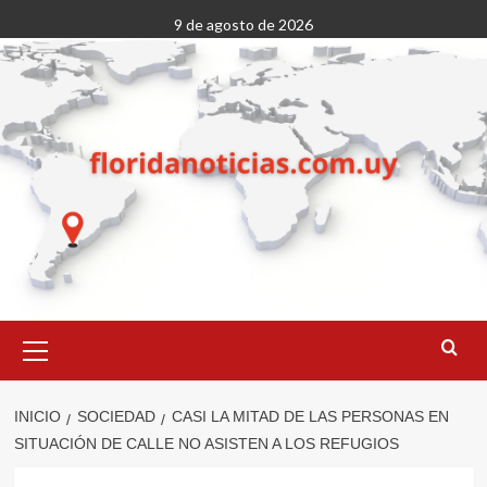
Saltar
9 de agosto de 2026
al
contenido
Menú
primario
INICIO
SOCIEDAD
CASI LA MITAD DE LAS PERSONAS EN
SITUACIÓN DE CALLE NO ASISTEN A LOS REFUGIOS