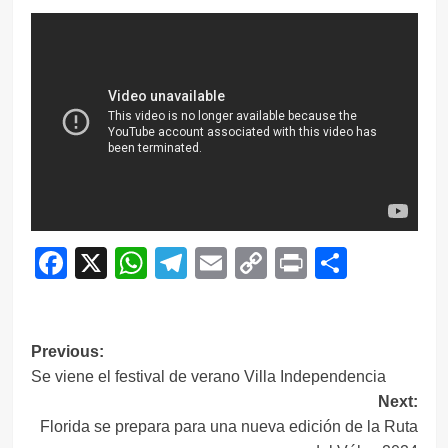
Facebook
X
WhatsApp
Telegram
Email
Copy
Print
Compar
Link
Navegación
Previous:
Se viene el festival de verano Villa Independencia
de
Next:
entradas
Florida se prepara para una nueva edición de la Ruta