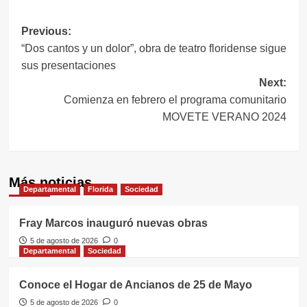
Navegación
Previous:
“Dos cantos y un dolor”, obra de teatro floridense sigue
de
sus presentaciones
entradas
Next:
Comienza en febrero el programa comunitario
MOVETE VERANO 2024
Más noticias
Departamental
Florida
Sociedad
Fray Marcos inauguró nuevas obras
5 de agosto de 2026
0
Departamental
Sociedad
Conoce el Hogar de Ancianos de 25 de Mayo
5 de agosto de 2026
0