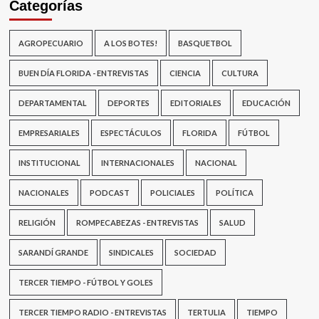
Categorías
AGROPECUARIO
A LOS BOTES!
BASQUETBOL
BUEN DÍA FLORIDA - ENTREVISTAS
CIENCIA
CULTURA
DEPARTAMENTAL
DEPORTES
EDITORIALES
EDUCACIÓN
EMPRESARIALES
ESPECTÁCULOS
FLORIDA
FÚTBOL
INSTITUCIONAL
INTERNACIONALES
NACIONAL
NACIONALES
PODCAST
POLICIALES
POLÍTICA
RELIGIÓN
ROMPECABEZAS - ENTREVISTAS
SALUD
SARANDÍ GRANDE
SINDICALES
SOCIEDAD
TERCER TIEMPO - FÚTBOL Y GOLES
TERCER TIEMPO RADIO - ENTREVISTAS
TERTULIA
TIEMPO