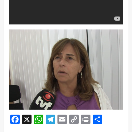
Facebook
X
WhatsApp
Telegram
Email
Copy
Print
Compar
Link