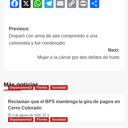
Facebook
X
WhatsApp
Telegram
Email
Copy
Print
Compar
Link
Navegación
Previous:
Disparó con arma de aire comprimido a una
de
camioneta y fue condenado
entradas
Next:
Mujer a la cárcel por dos delitos de hurto
Más noticias
Departamental
Florida
Sociedad
Reclaman que el BPS mantenga la gira de pagos en
Cerro Colorado
6 de agosto de 2026
0
Departamental
Florida
Sociedad