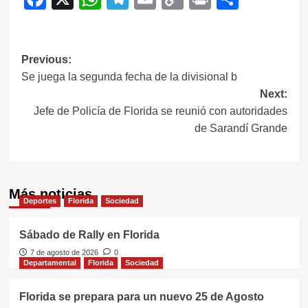
Link
Navegación
Previous:
Se juega la segunda fecha de la divisional b
de
Next:
entradas
Jefe de Policía de Florida se reunió con autoridades
de Sarandí Grande
Más noticias
Deportes
Florida
Sociedad
Sábado de Rally en Florida
7 de agosto de 2026
0
Departamental
Florida
Sociedad
Florida se prepara para un nuevo 25 de Agosto