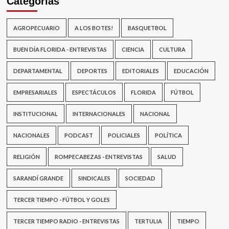
Categorías
AGROPECUARIO
A LOS BOTES!
BASQUETBOL
BUEN DÍA FLORIDA - ENTREVISTAS
CIENCIA
CULTURA
DEPARTAMENTAL
DEPORTES
EDITORIALES
EDUCACIÓN
EMPRESARIALES
ESPECTÁCULOS
FLORIDA
FÚTBOL
INSTITUCIONAL
INTERNACIONALES
NACIONAL
NACIONALES
PODCAST
POLICIALES
POLÍTICA
RELIGIÓN
ROMPECABEZAS - ENTREVISTAS
SALUD
SARANDÍ GRANDE
SINDICALES
SOCIEDAD
TERCER TIEMPO - FÚTBOL Y GOLES
TERCER TIEMPO RADIO - ENTREVISTAS
TERTULIA
TIEMPO