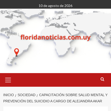
Saltar
10 de agosto de 2026
al
contenido
Menú
primario
INICIO
SOCIEDAD
CAPACITACIÓN SOBRE SALUD MENTAL Y
PREVENCIÓN DEL SUICIDIO A CARGO DE ALEJANDRA AKAR