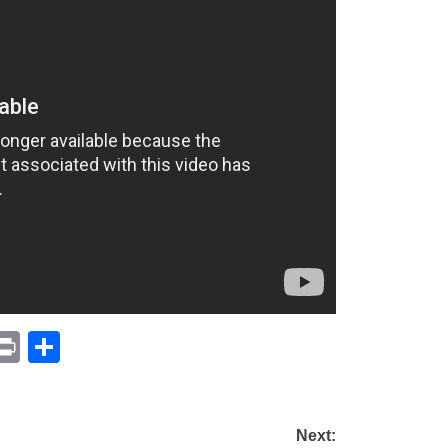
p
am
il
opy
Print
Compartir
ink
Next: