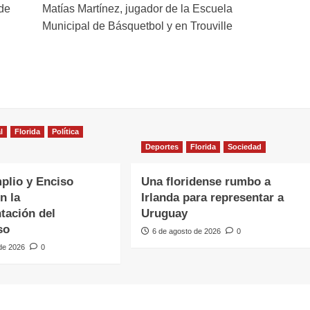
de
Matías Martínez, jugador de la Escuela
Municipal de Básquetbol y en Trouville
l
Florida
Política
Deportes
Florida
Sociedad
plio y Enciso
Una floridense rumbo a
n la
Irlanda para representar a
tación del
Uruguay
so
6 de agosto de 2026
0
 de 2026
0