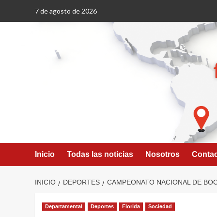
Saltar
7 de agosto de 2026
al
contenido
Inicio
Todas las noticias
Nosotros
Conta
INICIO
DEPORTES
CAMPEONATO NACIONAL DE BOC
Departamental
Deportes
Florida
Sociedad