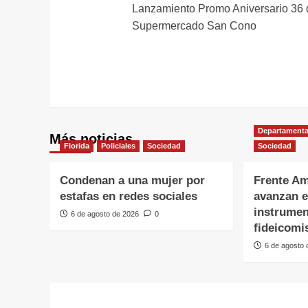
Lanzamiento Promo Aniversario 36 
de
Supermercado San Cono
entradas
Departamenta
Más noticias
Florida
Policiales
Sociedad
Sociedad
Condenan a una mujer por
Frente Am
estafas en redes sociales
avanzan e
instrumen
6 de agosto de 2026
0
fideicomi
6 de agosto