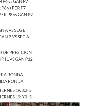
 P6 vs GAN P7
P6 vs PER P7
ER P8 vs GAN P9
N A VS SEG B
AN B VS SEG A
O DE PRESICION
P11 VS GAN P12
MERA RONDA
UNDA RONDA
IERNES 19:30HS
IERNES 19:30HS