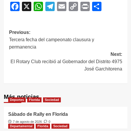
Facebook
X
WhatsApp
Telegram
Email
Copy
Print
Compar
Link
Navegación
Previous:
Tercera fecha del campeonato clausura y
de
permanencia
entradas
Next:
El Rotary Club recibió al Gobernador del Distrito 4975
José Garchitorena
Más noticias
Deportes
Florida
Sociedad
Sábado de Rally en Florida
7 de agosto de 2026
0
Departamental
Florida
Sociedad