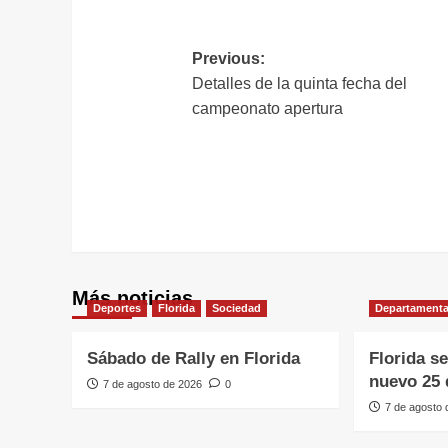
L
Navegación
Previous:
Detalles de la quinta fecha del
de
campeonato apertura
entradas
Más noticias
Deportes
Florida
Sociedad
Departamenta
Sábado de Rally en Florida
Florida s
nuevo 25 
7 de agosto de 2026
0
7 de agosto