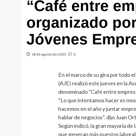
“Café entre em
organizado por
Jóvenes Empre
18 de agosto de 2023
0
En el marco de su gira por todo e
(AJE) realizó este jueves en la A
denominado “Café entre empresa
“Lo que intentamos hacer es mostr
hacemos en el año y juntar empre
hablar de negocios”. dijo Juan Ort
Según indicó, la gran mayoría de
que generan más puestos laborale