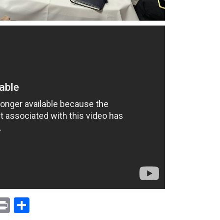
p
am
il
opy
Print
Compartir