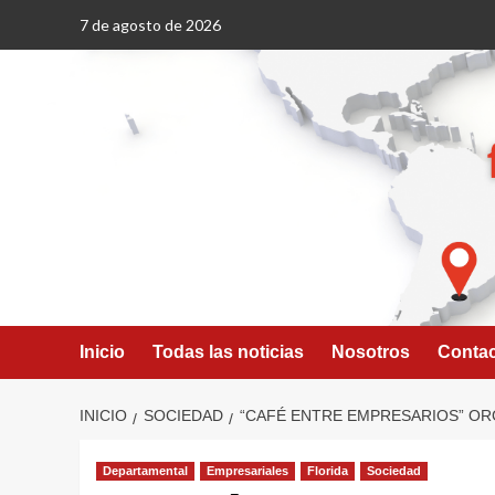
Saltar
7 de agosto de 2026
al
contenido
Inicio
Todas las noticias
Nosotros
Conta
INICIO
SOCIEDAD
“CAFÉ ENTRE EMPRESARIOS” OR
Departamental
Empresariales
Florida
Sociedad