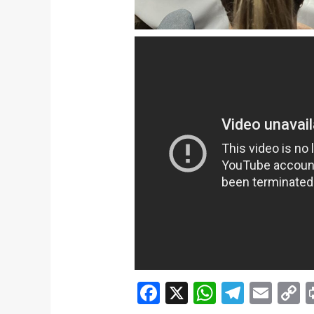
Facebook
X
WhatsAp
Telegr
Ema
C