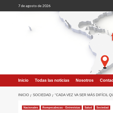
Saltar
7 de agosto de 2026
al
contenido
Inicio
Todas las noticias
Nosotros
Conta
INICIO
SOCIEDAD
“CADA VEZ VA SER MÁS DIFÍCIL
Nacionales
Rompecabezas - Entrevistas
Salud
Sociedad