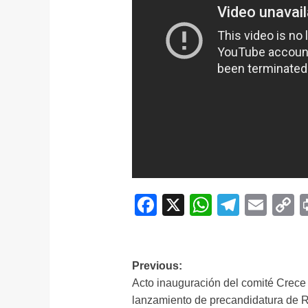
Facebook
X
WhatsAp
Telegr
Ema
C
L
Navegación
Previous:
Acto inauguración del comité Crece
de
lanzamiento de precandidatura de 