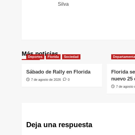
entradas
Silva
Más noticias
Deportes
Florida
Sociedad
Departamenta
Sábado de Rally en Florida
Florida s
nuevo 25 
7 de agosto de 2026
0
7 de agosto
Deja una respuesta