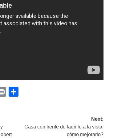
p
am
il
opy
Print
Compartir
ink
Next:
 y
Casa con frente de ladrillo a la vista,
Robert
cómo mejorarlo?