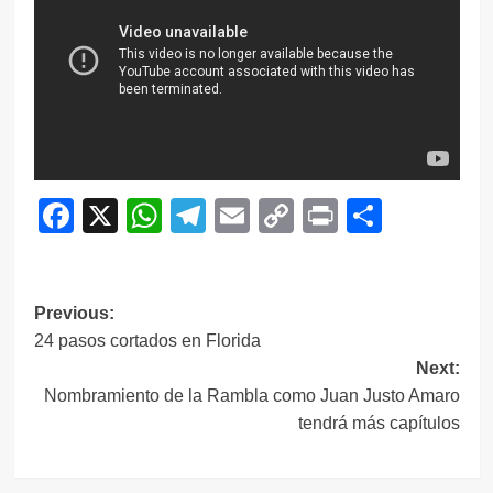
Facebook
X
WhatsApp
Telegram
Email
Copy
Print
Compar
Link
Navegación
Previous:
24 pasos cortados en Florida
de
Next:
entradas
Nombramiento de la Rambla como Juan Justo Amaro
tendrá más capítulos