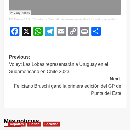
FM Florida 89.3
·
"Batalla de Sarandí: los orientales unidos luchando por la libertad"
Facebook
X
WhatsApp
Telegram
Email
Copy
Print
Compar
Link
Navegación
Previous:
Voley: Las Lobas representarán a Uruguay en el
de
Sudamericano en Chile 2023
entradas
Next:
Feliciano Bruschi ganó la primera edición del GP de
Punta del Este
Más noticias
Deportes
Florida
Sociedad