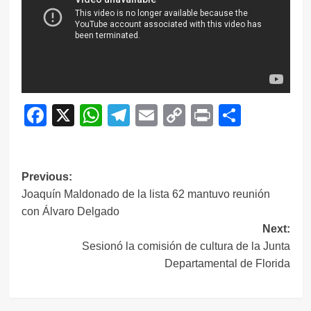
Facebook
X
WhatsApp
Telegram
Email
Copy
Print
Compar
Link
Navegación
Previous:
Joaquín Maldonado de la lista 62 mantuvo reunión
de
con Álvaro Delgado
entradas
Next:
Sesionó la comisión de cultura de la Junta
Departamental de Florida