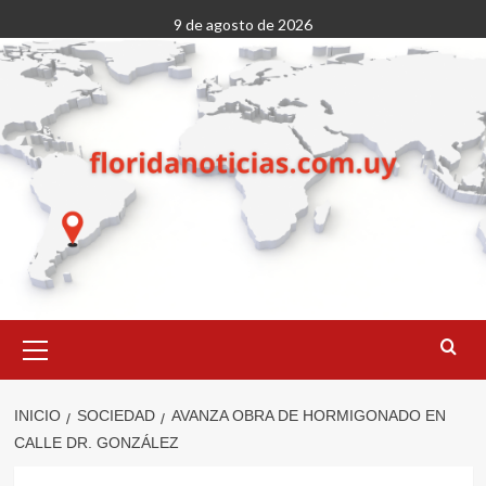
Saltar
9 de agosto de 2026
al
contenido
Menú
primario
INICIO
SOCIEDAD
AVANZA OBRA DE HORMIGONADO EN
CALLE DR. GONZÁLEZ