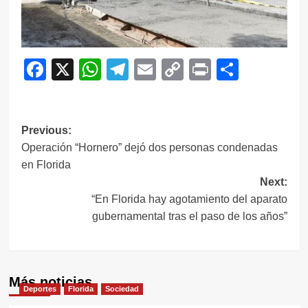
Facebook
X
WhatsApp
Telegram
Email
Copy
Print
Compar
Link
Navegación
Previous:
Operación “Hornero” dejó dos personas condenadas
de
en Florida
entradas
Next:
“En Florida hay agotamiento del aparato
gubernamental tras el paso de los años”
Más noticias
Deportes
Florida
Sociedad