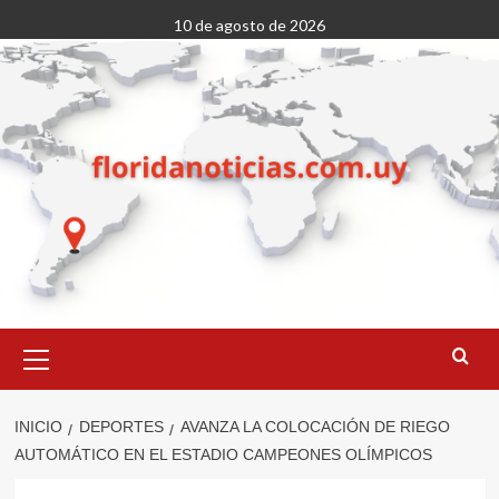
Saltar
10 de agosto de 2026
al
contenido
Menú
primario
INICIO
DEPORTES
AVANZA LA COLOCACIÓN DE RIEGO
AUTOMÁTICO EN EL ESTADIO CAMPEONES OLÍMPICOS