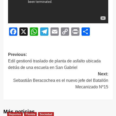
Facebook
X
WhatsApp
Telegram
Email
Copy
Print
Compar
Link
Navegación
Previous:
Edil gestionó traslado de planta de asfalto ubicada
de
detrás de una escuela en San Gabriel
entradas
Next:
Sebastián Beracochea es el nuevo jefe del Batallón
Mecanizado Nº15
Más noticias
Deportes
Florida
Sociedad