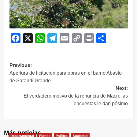
Facebook
X
WhatsApp
Telegram
Email
Copy
Print
Compar
Link
Navegación
Previous:
Apertura de licitación para obras en el barrio Abasto
de
de Sarandí Grande
entradas
Next:
El verdadero motivo de la renuncia de Macri: las
encuestas le dan pésimo
Más noticias
Departamental
Florida
Política
Sociedad