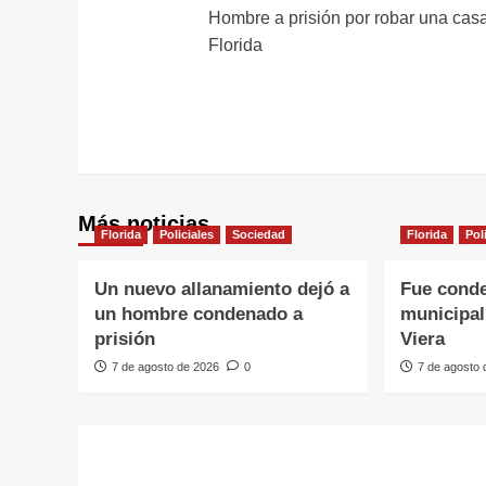
Hombre a prisión por robar una cas
de
Florida
entradas
Más noticias
Florida
Policiales
Sociedad
Florida
Pol
Un nuevo allanamiento dejó a
Fue conde
un hombre condenado a
municipal
prisión
Viera
7 de agosto de 2026
0
7 de agosto