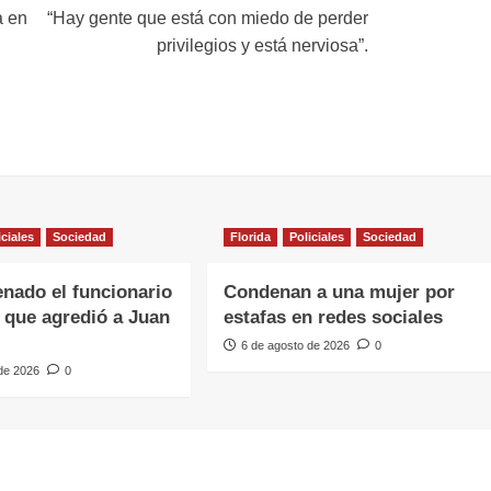
a en
“Hay gente que está con miedo de perder
privilegios y está nerviosa”.
iciales
Sociedad
Florida
Policiales
Sociedad
nado el funcionario
Condenan a una mujer por
 que agredió a Juan
estafas en redes sociales
6 de agosto de 2026
0
 de 2026
0