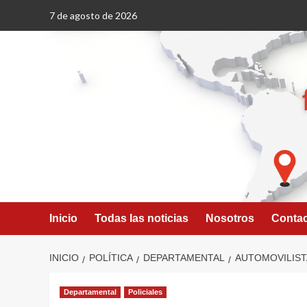
Saltar
7 de agosto de 2026
al
contenido
Inicio
Todas las noticias
Nosotros
Conta
INICIO
POLÍTICA
DEPARTAMENTAL
AUTOMOVILIST
Departamental
Policiales