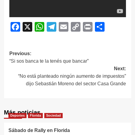
Facebook
X
WhatsApp
Telegram
Email
Copy
Print
Compar
Link
Navegación
Previous:
“Si sos banca te la tenés que bancar”
de
Next:
entradas
“No está planteado ningún aumento de impuestos”
dijo Sebastián Moreno del sector Casa Grande
Más noticias
Deportes
Florida
Sociedad
Sábado de Rally en Florida