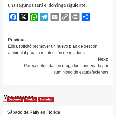
una segunda será el domingo siguiente.
Facebook
X
WhatsApp
Telegram
Email
Copy
Print
Compar
Link
Navegación
Previous:
Edila solicitó promover un nuevo plan de gestión
de
ambiental para la recolección de residuos
entradas
Next:
Pareja detenida con droga fue condenada por
suministro de estupefacientes
Más noticias
Deportes
Florida
Sociedad
Sábado de Rally en Florida