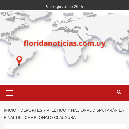
Saltar
9 de agosto de 2026
al
contenido
Menú
primario
INICIO
DEPORTES
ATLÉTICO Y NACIONAL DISPUTARÁN LA
FINAL DEL CAMPEONATO CLAUSURA