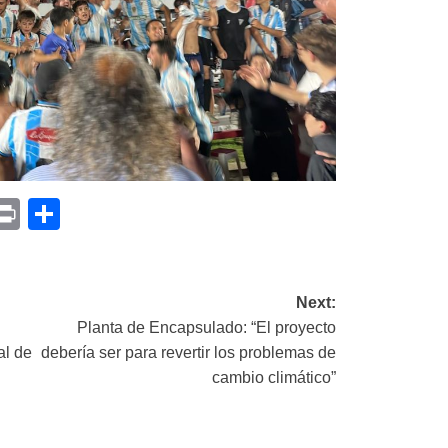
p
am
il
opy
Print
Compartir
ink
Next:
Planta de Encapsulado: “El proyecto
al de
debería ser para revertir los problemas de
cambio climático”