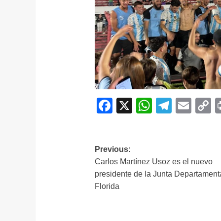
Facebook
X
WhatsAp
Telegr
Ema
C
L
Navegación
Previous:
Carlos Martínez Usoz es el nuevo
de
presidente de la Junta Departament
entradas
Florida