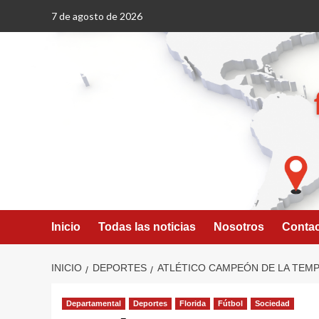
Saltar
7 de agosto de 2026
al
contenido
Inicio
Todas las noticias
Nosotros
Conta
INICIO
DEPORTES
ATLÉTICO CAMPEÓN DE LA TEMP
Departamental
Deportes
Florida
Fútbol
Sociedad