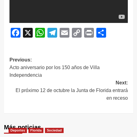
Facebook
X
WhatsApp
Telegram
Email
Copy
Print
Compar
Link
Navegación
Previous:
Acto aniversario por los 150 años de Villa
de
Independencia
entradas
Next:
El próximo 12 de octubre la Junta de Florida entrará
en receso
Más noticias
Deportes
Florida
Sociedad