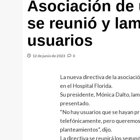
Asociación de
se reunió y la
usuarios
12 de junio de 2023
0
La nueva directiva de la asociaci
en el Hospital Florida.
Su presidente, Mónica Dalto, la
presentado.
“No hay usuarios que se hayan pr
telefónicamente, pero queremos
planteamientos”, dijo.
La directiva se reunirá los segun