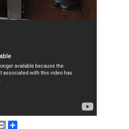
p
am
il
opy
Print
Compartir