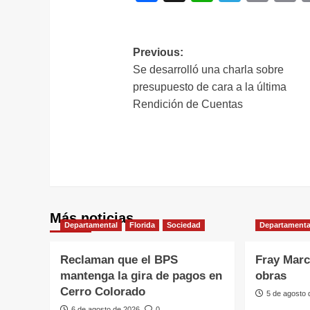
L
Navegación
Previous:
Se desarrolló una charla sobre
de
presupuesto de cara a la última
entradas
Rendición de Cuentas
Más noticias
Departamental
Florida
Sociedad
Departamenta
Reclaman que el BPS
Fray Marc
mantenga la gira de pagos en
obras
Cerro Colorado
5 de agosto
6 de agosto de 2026
0