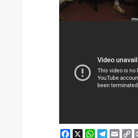
Facebook
X
WhatsAp
Telegr
Ema
C