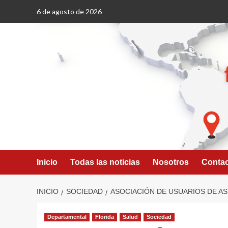
Saltar
6 de agosto de 2026
al
contenido
Inicio
Todas las noticias
Nosotros
Conta
INICIO
SOCIEDAD
ASOCIACIÓN DE USUARIOS DE AS
Departamental
Florida
Salud
Sociedad