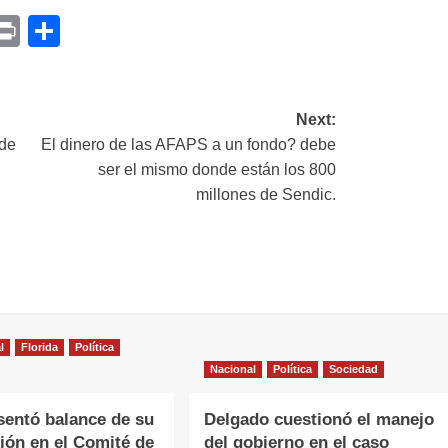
p
am
il
opy
Print
Compartir
ink
Next:
 de
El dinero de las AFAPS a un fondo? debe
e
ser el mismo donde están los 800
millones de Sendic.
l
Florida
Política
Nacional
Política
Sociedad
sentó balance de su
Delgado cuestionó el manejo
ción en el Comité de
del gobierno en el caso