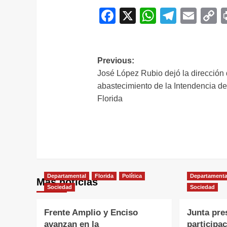
Facebook
X
WhatsAp
Telegr
Ema
C
L
Navegación
Previous:
José López Rubio dejó la dirección
de
abastecimiento de la Intendencia d
entradas
Florida
Departamental
Florida
Política
Departamenta
Más noticias
Sociedad
Sociedad
Frente Amplio y Enciso
Junta pre
avanzan en la
participa