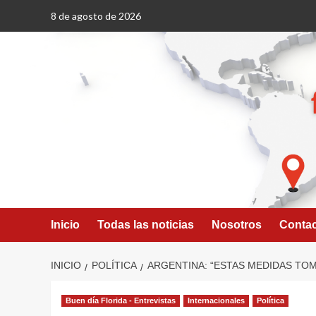
Saltar
8 de agosto de 2026
al
contenido
Inicio
Todas las noticias
Nosotros
Conta
INICIO
POLÍTICA
ARGENTINA: “ESTAS MEDIDAS TOM
Buen día Florida - Entrevistas
Internacionales
Política