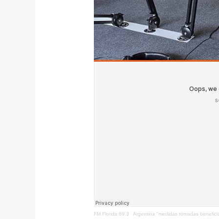
FM Florida 89.3
·
Argentina "medidas tomadas beneficia