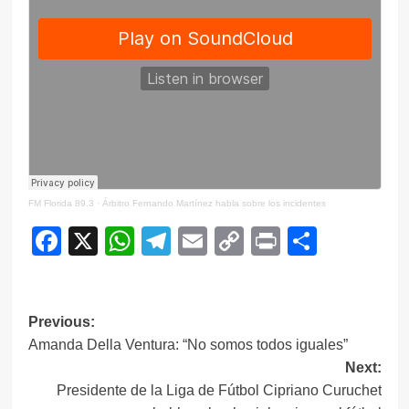
FM Florida 89.3
·
Árbitro Fernando Martínez habla sobre los incidentes
Facebook
X
WhatsApp
Telegram
Email
Copy
Print
Compar
Link
Navegación
Previous:
Amanda Della Ventura: “No somos todos iguales”
de
Next:
entradas
Presidente de la Liga de Fútbol Cipriano Curuchet