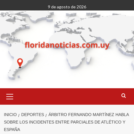
Saltar
9 de agosto de 2026
al
contenido
Menú
primario
INICIO
DEPORTES
ÁRBITRO FERNANDO MARTÍNEZ HABLA
SOBRE LOS INCIDENTES ENTRE PARCIALES DE ATLÉTICO Y
ESPAÑA