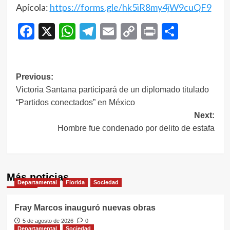
Apícola:
https://forms.gle/hk5iR8my4jW9cuQF9
Facebook
X
WhatsApp
Telegram
Email
Copy
Print
Compar
Link
Navegación
Previous:
Victoria Santana participará de un diplomado titulado
de
“Partidos conectados” en México
entradas
Next:
Hombre fue condenado por delito de estafa
Más noticias
Departamental
Florida
Sociedad
Fray Marcos inauguró nuevas obras
5 de agosto de 2026
0
Departamental
Sociedad