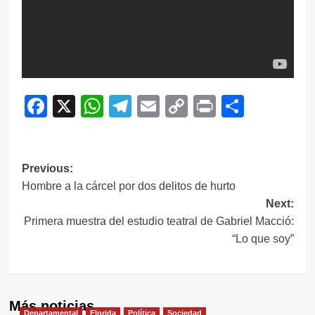
Facebook
X
WhatsApp
Telegram
Email
Copy
Print
Compar
Link
Navegación
Previous:
Hombre a la cárcel por dos delitos de hurto
de
Next:
entradas
Primera muestra del estudio teatral de Gabriel Macció:
“Lo que soy”
Más noticias
Departamental
Florida
Política
Sociedad