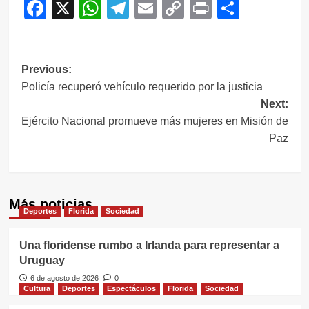
Facebook
X
WhatsApp
Telegram
Email
Copy
Print
Compar
Link
Navegación
Previous:
Policía recuperó vehículo requerido por la justicia
de
Next:
entradas
Ejército Nacional promueve más mujeres en Misión de
Paz
Más noticias
Deportes
Florida
Sociedad
Una floridense rumbo a Irlanda para representar a
Uruguay
6 de agosto de 2026
0
Cultura
Deportes
Espectáculos
Florida
Sociedad