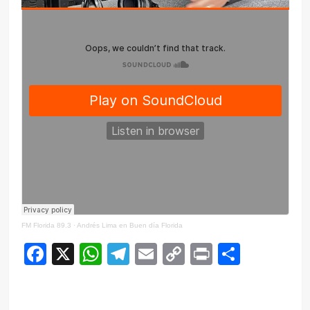
FM Florida 89.3
·
Andrés Lima en Buen día Florida
Facebook
X
WhatsApp
Telegram
Email
Copy
Print
Compar
Link