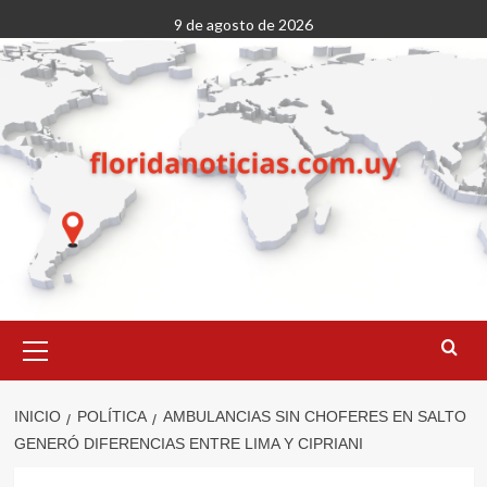
Saltar
9 de agosto de 2026
al
contenido
Menú
primario
INICIO
POLÍTICA
AMBULANCIAS SIN CHOFERES EN SALTO
GENERÓ DIFERENCIAS ENTRE LIMA Y CIPRIANI