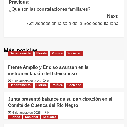
Navegación
Previous:
¿Qué son las constelaciones familiares?
de
Next:
entradas
Actividades en la sala de la Sociedad Italiana
Más noticias
Departamental
Florida
Política
Sociedad
Frente Amplio y Enciso avanzan en la
instrumentación del fideicomiso
6 de agosto de 2026
0
Departamental
Florida
Política
Sociedad
Junta presentó balance de su participación en el
Comité de Cuenca del Río Negro
6 de agosto de 2026
0
Florida
Nacional
Sociedad