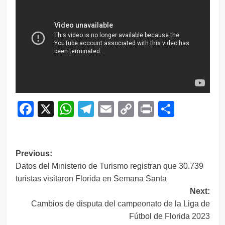
Facebook
X
WhatsApp
Telegram
Email
Copy
Print
Compar
Link
Navegación
Previous:
Datos del Ministerio de Turismo registran que 30.739
de
turistas visitaron Florida en Semana Santa
entradas
Next:
Cambios de disputa del campeonato de la Liga de
Fútbol de Florida 2023