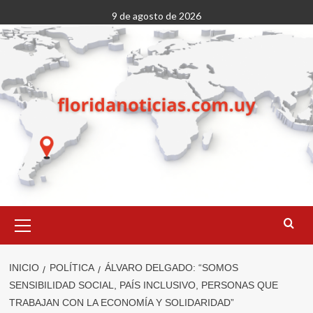
Saltar
9 de agosto de 2026
al
contenido
Menú
primario
INICIO
POLÍTICA
ÁLVARO DELGADO: “SOMOS
SENSIBILIDAD SOCIAL, PAÍS INCLUSIVO, PERSONAS QUE
TRABAJAN CON LA ECONOMÍA Y SOLIDARIDAD”