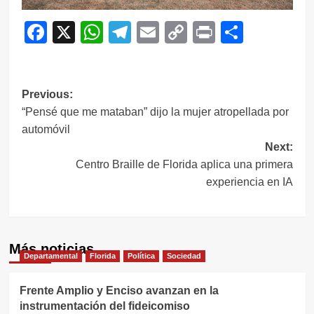
Facebook
X
WhatsApp
Telegram
Email
Copy
Print
Compar
Link
Navegación
Previous:
“Pensé que me mataban” dijo la mujer atropellada por
de
automóvil
entradas
Next:
Centro Braille de Florida aplica una primera
experiencia en IA
Más noticias
Departamental
Florida
Política
Sociedad
Frente Amplio y Enciso avanzan en la
instrumentación del fideicomiso