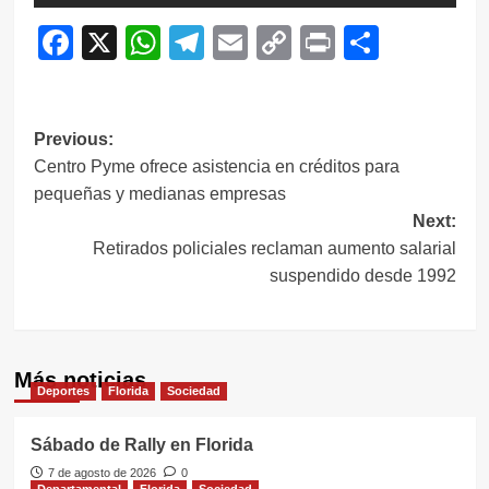
Facebook
X
WhatsApp
Telegram
Email
Copy
Print
Compar
Link
Navegación
Previous:
Centro Pyme ofrece asistencia en créditos para
de
pequeñas y medianas empresas
entradas
Next:
Retirados policiales reclaman aumento salarial
suspendido desde 1992
Más noticias
Deportes
Florida
Sociedad
Sábado de Rally en Florida
7 de agosto de 2026
0