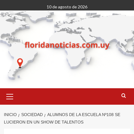
Saltar
10 de agosto de 2026
al
contenido
Menú
primario
INICIO
SOCIEDAD
ALUMNOS DE LA ESCUELA Nº108 SE
LUCIERON EN UN SHOW DE TALENTOS