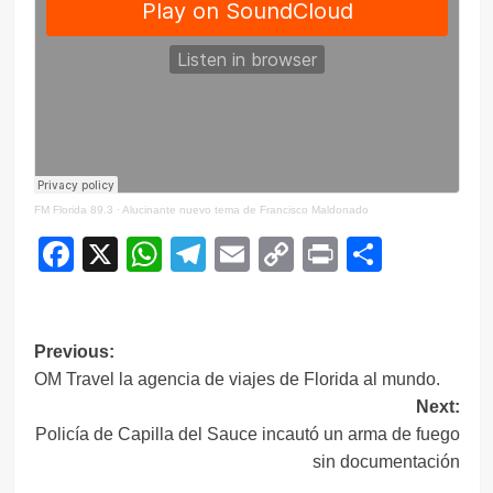
FM Florida 89.3
·
Alucinante nuevo tema de Francisco Maldonado
Facebook
X
WhatsApp
Telegram
Email
Copy
Print
Compar
Link
Navegación
Previous:
OM Travel la agencia de viajes de Florida al mundo.
de
Next:
entradas
Policía de Capilla del Sauce incautó un arma de fuego
sin documentación