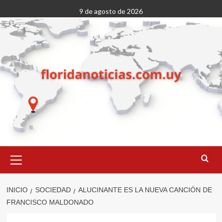
Saltar
9 de agosto de 2026
al
contenido
Menú
primario
INICIO
SOCIEDAD
ALUCINANTE ES LA NUEVA CANCIÓN DE
FRANCISCO MALDONADO