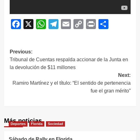
Facebook
X
WhatsApp
Telegram
Email
Copy
Print
Compar
Link
Navegación
Previous:
Tribunal de Cuentas respalda accionar de la Junta en
de
la devolución de $11 millones
entradas
Next:
Ramiro Martínez y el título: “El sentido de pertenencia
fue el gran mérito”
Más noticias
Deportes
Florida
Sociedad
Sábado de Rally en Florida