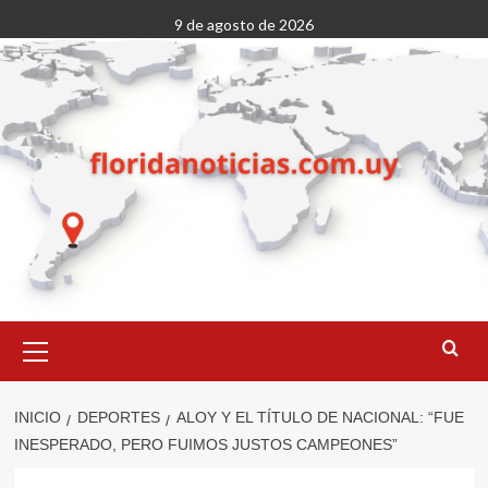
Saltar
9 de agosto de 2026
al
contenido
Menú
primario
INICIO
DEPORTES
ALOY Y EL TÍTULO DE NACIONAL: “FUE
INESPERADO, PERO FUIMOS JUSTOS CAMPEONES”