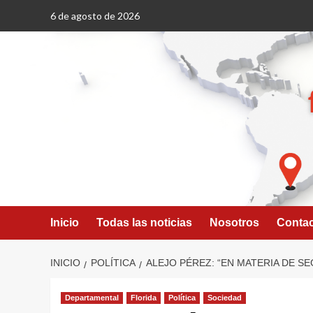
Saltar
6 de agosto de 2026
al
contenido
Inicio
Todas las noticias
Nosotros
Conta
INICIO
POLÍTICA
ALEJO PÉREZ: “EN MATERIA DE S
Departamental
Florida
Política
Sociedad