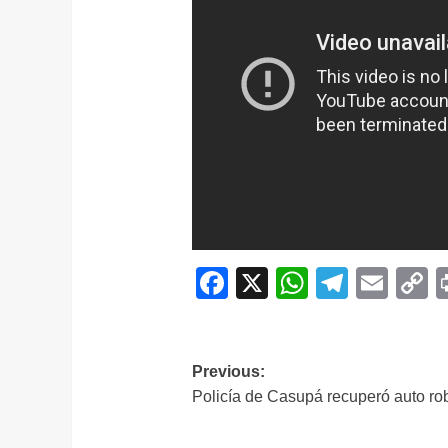
Facebook
X
WhatsAp
Telegr
Ema
C
L
Navegación
Previous:
Policía de Casupá recuperó auto r
de
entradas