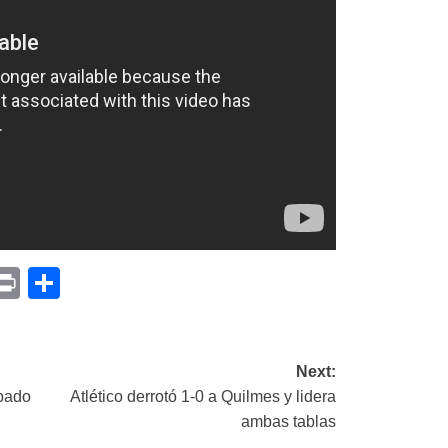
p
am
il
opy
Print
Compartir
ink
Next:
obado
Atlético derrotó 1-0 a Quilmes y lidera
ambas tablas