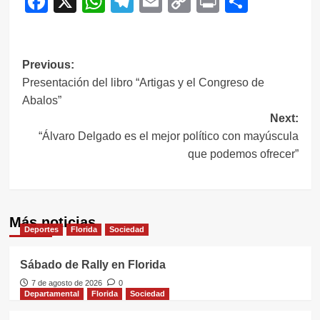
Facebook
X
WhatsApp
Telegram
Email
Copy
Print
Compar
Link
Navegación
Previous:
Presentación del libro “Artigas y el Congreso de
de
Abalos”
entradas
Next:
“Álvaro Delgado es el mejor político con mayúscula
que podemos ofrecer”
Más noticias
Deportes
Florida
Sociedad
Sábado de Rally en Florida
7 de agosto de 2026
0
Departamental
Florida
Sociedad