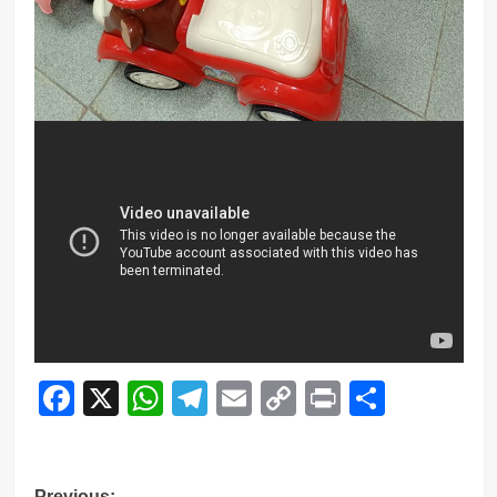
Facebook
X
WhatsApp
Telegram
Email
Copy
Print
Compar
Link
Previous: