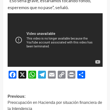
“Eso sería grave, estaríamos tocando fondo,
esperemos que no pase”, señaló.
Facebook
X
WhatsApp
Telegram
Email
Copy
Print
Compar
Link
Navegación
Previous:
Preocupación en Hacienda por situación financiera de
de
la Intendencia