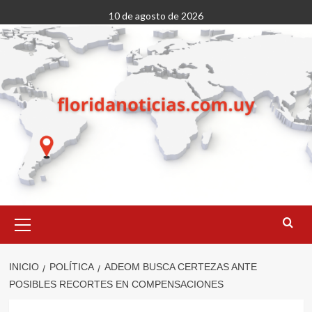
Saltar
10 de agosto de 2026
al
contenido
Menú
primario
INICIO
POLÍTICA
ADEOM BUSCA CERTEZAS ANTE
POSIBLES RECORTES EN COMPENSACIONES