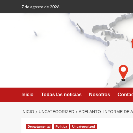
Saltar
7 de agosto de 2026
al
contenido
Inicio
Todas las noticias
Nosotros
Conta
INICIO
UNCATEGORIZED
ADELANTO: INFORME DE 
Departamental
Política
Uncategorized