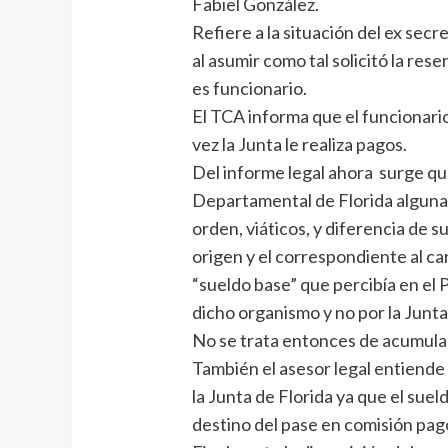
Fabiel González.
Refiere a la situación del ex secr
al asumir como tal solicitó la res
es funcionario.
El TCA informa que el funcionario 
vez la Junta le realiza pagos.
Del informe legal ahora surge que
Departamental de Florida algunas
orden, viáticos, y diferencia de 
origen y el correspondiente al ca
“sueldo base” que percibía en el 
dicho organismo y no por la Junt
No se trata entonces de acumula
También el asesor legal entiende 
la Junta de Florida ya que el suel
destino del pase en comisión pag