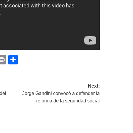
p
am
il
opy
Print
Compartir
ink
Next:
del
Jorge Gandini convocó a defender la
reforma de la seguridad social