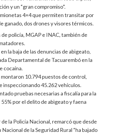
ción y un “gran compromiso”.
camionetas 4×4 que permiten transitar por
de ganado, dos drones y visores térmicos.
es de policía, MGAP e INAC, también de
ematadores.
 en la baja de las denuncias de abigeato,
igada Departamental de Tacuarembó en la
e cocaína.
e montaron 10.794 puestos de control,
 inspeccionando 45.262 vehículos.
tado pruebas necesarias a fiscalía para la
 55% por el delito de abigeato y faena
de la Policía Nacional, remarcó que desde
n Nacional de la Seguridad Rural “ha bajado