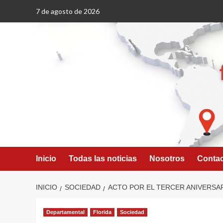
Saltar
7 de agosto de 2026
al
contenido
Inicio
Todas las noticias
Nosotros
Conta
INICIO
SOCIEDAD
ACTO POR EL TERCER ANIVERSAR
Departamental
Florida
Sociedad