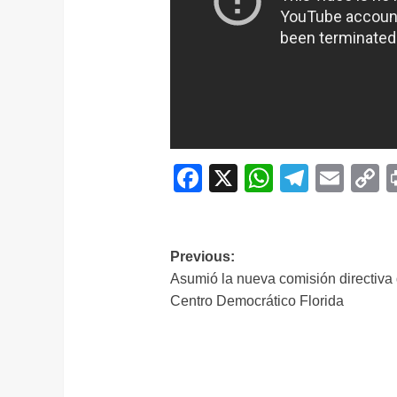
Facebook
X
WhatsAp
Telegr
Ema
C
L
Navegación
Previous:
Asumió la nueva comisión directiva 
de
Centro Democrático Florida
entradas