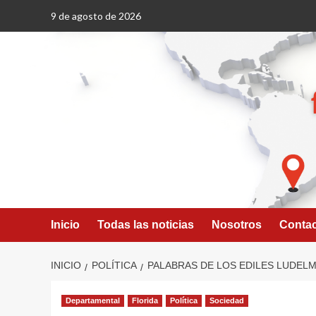
Saltar
9 de agosto de 2026
al
contenido
Inicio
Todas las noticias
Nosotros
Conta
INICIO
POLÍTICA
PALABRAS DE LOS EDILES LUDEL
Departamental
Florida
Política
Sociedad