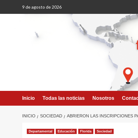
Saltar
9 de agosto de 2026
al
contenido
Inicio
Todas las noticias
Nosotros
Conta
INICIO
SOCIEDAD
ABRIERON LAS INSCRIPCIONES PA
Departamental
Educación
Florida
Sociedad