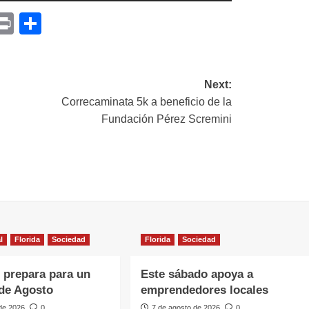
p
am
il
opy
Print
Compartir
ink
Next:
Correcaminata 5k a beneficio de la
Fundación Pérez Scremini
l
Florida
Sociedad
Florida
Sociedad
e prepara para un
Este sábado apoya a
de Agosto
emprendedores locales
 de 2026
0
7 de agosto de 2026
0