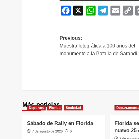
Facebook
X
WhatsAp
Telegr
Ema
C
L
Navegación
Previous:
Muestra fotográfica a 100 años del
de
monumento a la Batalla de Sarandí
entradas
Más noticias
Deportes
Florida
Sociedad
Departamenta
Sábado de Rally en Florida
Florida s
nuevo 25 
7 de agosto de 2026
0
7 de agosto