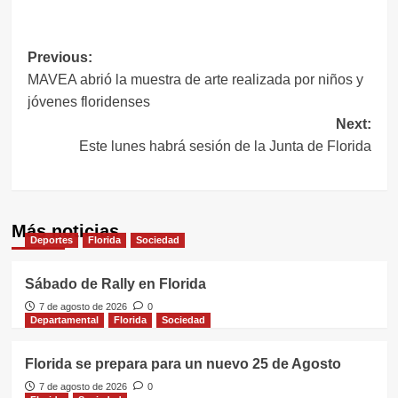
Link
Navegación
Previous:
MAVEA abrió la muestra de arte realizada por niños y
de
jóvenes floridenses
entradas
Next:
Este lunes habrá sesión de la Junta de Florida
Más noticias
Deportes
Florida
Sociedad
Sábado de Rally en Florida
7 de agosto de 2026
0
Departamental
Florida
Sociedad
Florida se prepara para un nuevo 25 de Agosto
7 de agosto de 2026
0