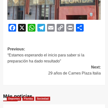
Facebook
X
WhatsApp
Telegram
Email
Copy
Print
Compar
Link
Navegación
Previous:
“Estamos esperando el inicio para saber si la
de
preparación ha dado resultado”
entradas
Next:
29 años de Carnes Plaza Italia
Más noticias
Deportes
Florida
Sociedad