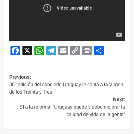
Facebook
X
WhatsApp
Telegram
Email
Copy
Print
Compar
Link
Navegación
Previous:
30º edición del concierto Uruguay le canta a la Virgen
de
de los Treinta y Tres
entradas
Next:
SI a la reforma: “Uruguay puede y debe mejorar la
calidad de vida de la gente”