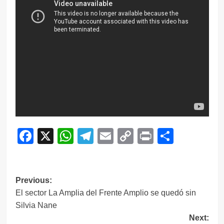
Facebook
X
WhatsApp
Telegram
Email
Copy
Print
Compar
Link
Navegación
Previous:
El sector La Amplia del Frente Amplio se quedó sin
de
Silvia Nane
entradas
Next: