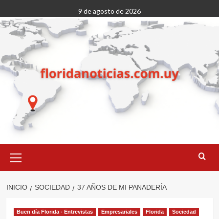
Saltar
9 de agosto de 2026
al
contenido
Menú
primario
INICIO
SOCIEDAD
37 AÑOS DE MI PANADERÍA
Buen día Florida - Entrevistas
Empresariales
Florida
Sociedad