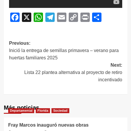
Facebook
X
WhatsApp
Telegram
Email
Copy
Print
Compar
Link
Navegación
Previous:
Inició la entrega de semillas primavera – verano para
de
huertas familiares 2025
entradas
Next:
Lista 22 plantea alternativa al proyecto de retiro
incentivado
Más noticias
Departamental
Florida
Sociedad
Fray Marcos inauguró nuevas obras